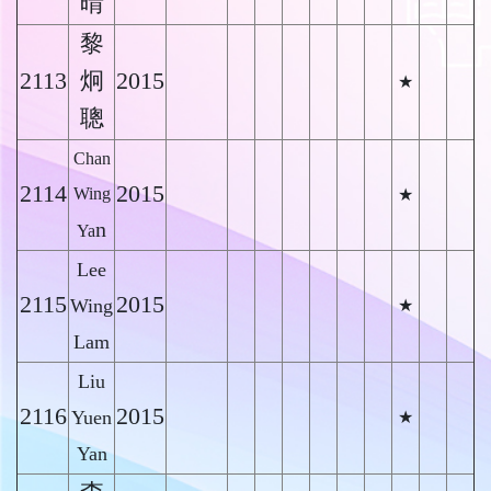
晴
黎
2113
炯
2015
★
聰
Chan
2114
2015
Wing
★
n
Ya
Lee
2115
2015
Wing
★
Lam
Liu
2116
2015
Yuen
★
Yan