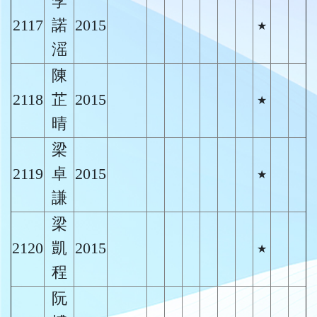
李
2117
諾
2015
★
滛
陳
2118
芷
2015
★
晴
梁
2119
卓
2015
★
謙
梁
2120
凱
2015
★
程
阮