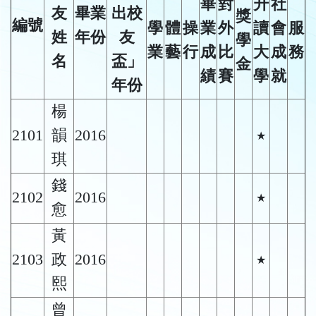
畢
對
升
社
友
畢業
出校
獎
編號
學
體
操
業
外
讀
會
服
姓
年份
友
學
業
藝
行
成
比
大
成
務
名
盃」
金
績
賽
學
就
年份
楊
2101
韻
2016
★
琪
錢
2102
2016
★
愈
黃
2103
政
2016
★
熙
曾