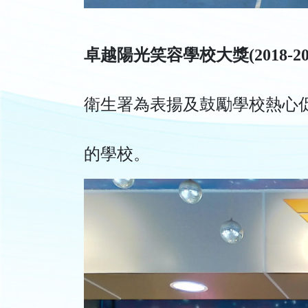
卓越陽光笑容學校大獎(2018-201
衛生署為表揚及鼓勵學校熱心
的學校。