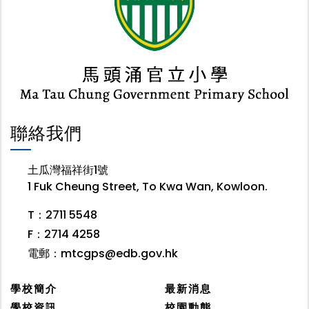
聯絡我們
土瓜灣福祥街1號
1 Fuk Cheung Street, To Kwa Wan, Kowloon.
T：2711 5548
F：2714 4258
電郵：
mtcgps@edb.gov.hk
學校簡介
最新消息
學校資訊
校園動態