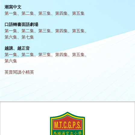
潮寫中文
第一集
、
第二集
、
第三集
、
第四集
、
第五集
口語轉書面語劇場
第一集
、
第二集
、
第三集
、
第四集
、
第五集
第六集
、
第七集
越講、越正音
第一集
、
第二集
、
第三集
、
第四集
、
第五集
第六集
英普閱讀小精英