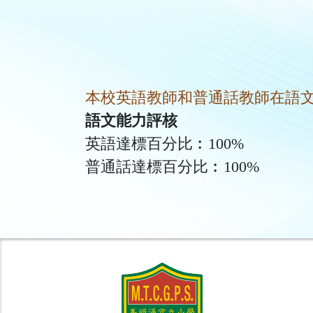
本校英語教師和普通話教師在語
語文能力評核
英語達標百分比︰100%

普通話達標百分比︰100%