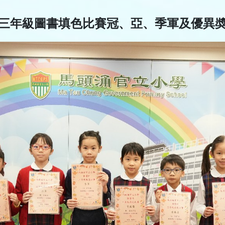
三年級圖書填色比賽冠、亞、季軍及優異