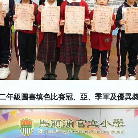
二年級圖書填色比賽冠、亞、季軍及優異