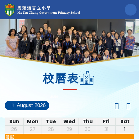
校曆表
August 2026
Sun
Mon
Tue
Wed
Thu
Fri
Sat
26
27
28
29
30
31
1
暑假