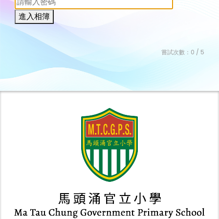
進入相簿
嘗試次數：
0
/ 5