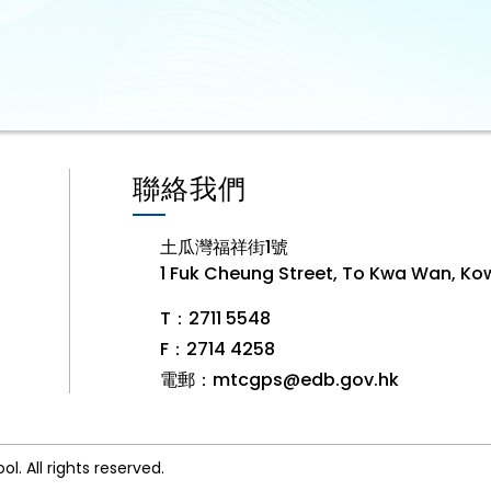
聯絡我們
土瓜灣福祥街1號
1 Fuk Cheung Street, To Kwa Wan, Ko
T：2711 5548
F：2714 4258
電郵：
mtcgps@edb.gov.hk
 All rights reserved.