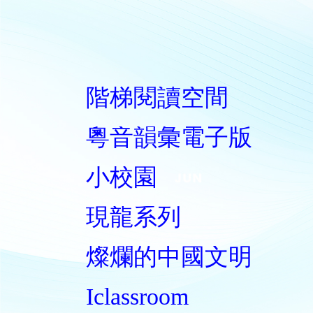
階梯閱讀空間
粵音韻彙電子版
小校園
現龍系列
燦爛的中國文明
Iclassroom