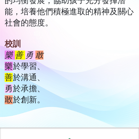
的均衡發展；協助孩子充分發揮潛
能，培養他們積極進取的精神及關心
社會的態度。
校訓
樂
善
勇
敢
樂
於學習、
善
於溝通、
勇
於承擔、
敢
於創新。