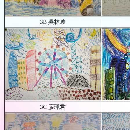
3B 吳林峻
3C 廖珮君