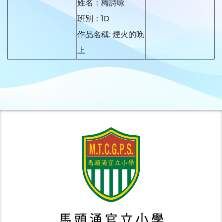
姓名：梅詩咏
班別：1D
作品名稱: 煙火的晚
上