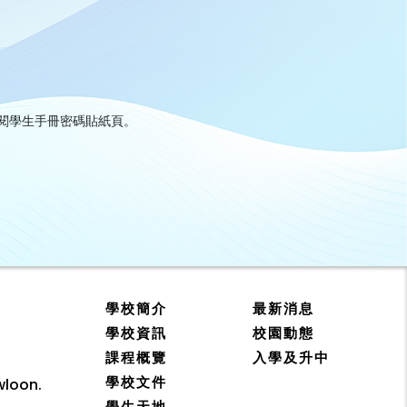
參閱學生手冊密碼貼紙頁。

學校簡介
最新消息
學校資訊
校園動態
課程概覽
入學及升中
學校文件
wloon.
學生天地