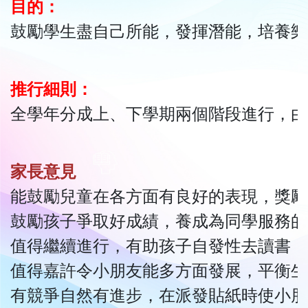
目的：
鼓勵學生盡自己所能，發揮潛能，培養樂
推行細則：
全學年分成上、下學期兩個階段進行，由
家長意見
能鼓勵兒童在各方面有良好的表現，獎勵
鼓勵孩子爭取好成績，養成為同學服務的
值得繼續進行，有助孩子自發性去讀書，
值得嘉許令小朋友能多方面發展，平衡生
有競爭自然有進步，在派發貼紙時使小朋