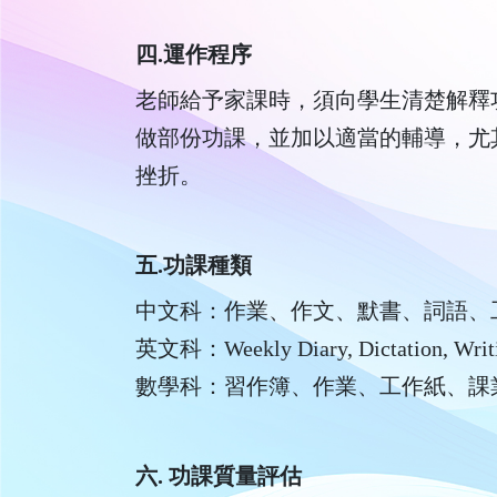
四.運作程序
老師給予家課時，須向學生清楚解釋
做部份功課，並加以適當的輔導，尤
挫折。
五.功課種類
中文科：作業、作文、默書、詞語、
英文科：Weekly Diary, Dictation, Writing,
數學科：習作簿、作業、工作紙、課
六. 功課質量評估