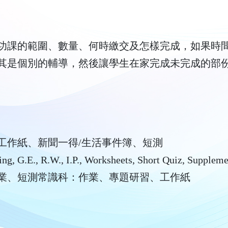
功課的範圍、數量、何時繳交及怎樣完成，如果時間
其是個別的輔導，然後讓學生在家完成未完成的部
工作紙、新聞一得/生活事件簿、短測
 G.E., R.W., I.P., Worksheets, Short Quiz, Supplem
業、短測常識科：作業、專題研習、工作紙