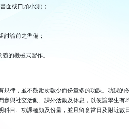
書面或口頭小測)；
組討論前之準備；
意義的機械式習作。
有規律，並不鼓勵次數少而份量多的功課。功課的
間參與社交活動、課外活動及休息，以便讓學生有
明科目、功課種類及份量，並且留意當日及附近數