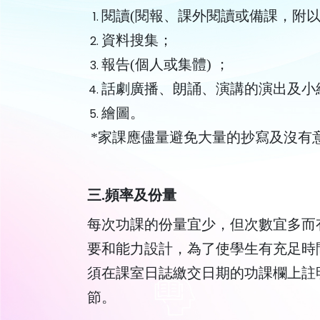
閱讀(閱報、課外閱讀或備課，附以
資料搜集；
報告(個人或集體) ；
話劇廣播、朗誦、演講的演出及小
繪圖。
*家課應儘量避免大量的抄寫及沒有
三.頻率及份量
每次功課的份量宜少，但次數宜多而
要和能力設計，為了使學生有充足時
須在課室日誌繳交日期的功課欄上註
節。