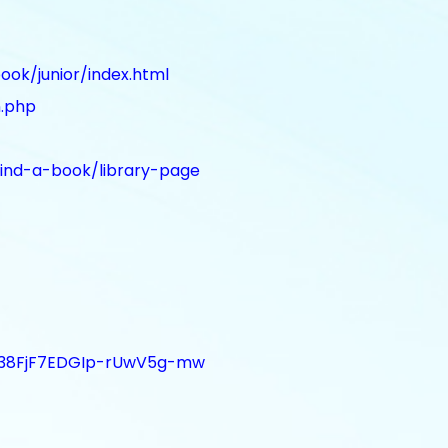
ook/junior/index.html
n.php
find-a-book/library-page
C38FjF7EDGIp-rUwV5g-mw