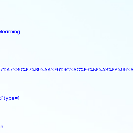
learning
A%E7%A7%80%E7%B9%AA%E6%9C%AC%E6%8E%A8%E8%96%
t?type=1
in