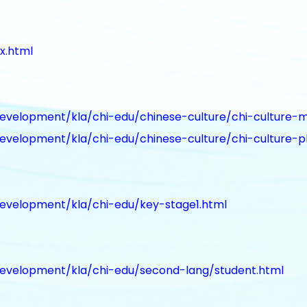
x.html
evelopment/kla/chi-edu/chinese-culture/chi-culture-m
evelopment/kla/chi-edu/chinese-culture/chi-culture-p
development/kla/chi-edu/key-stage1.html
development/kla/chi-edu/second-lang/student.html