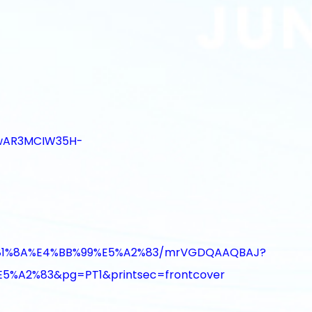
=IwAR3MCIW35H-
9%81%8A%E4%BB%99%E5%A2%83/mrVGDQAAQBAJ?
%A2%83&pg=PT1&printsec=frontcover