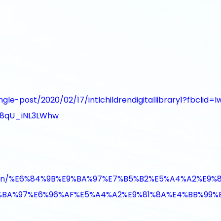
le-post/2020/02/17/intlchildrendigitallibrary1?fbclid
j8qU_iNL3LWhw
edition/%E6%84%9B%E9%BA%97%E7%B5%B2%E5%A4%A2%E
BA%97%E6%96%AF%E5%A4%A2%E9%81%8A%E4%BB%99%E5