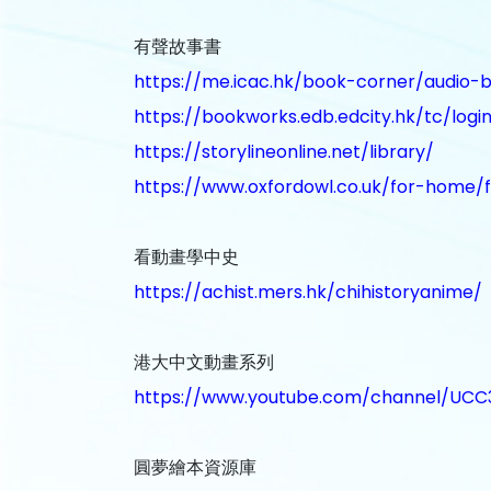
有聲故事書
https://me.icac.hk/book-corner/audio-b
https://bookworks.edb.edcity.hk/tc/logi
https://storylineonline.net/library/
https://www.oxfordowl.co.uk/for-home/
看動畫學中史
https://achist.mers.hk/chihistoryanime/
港大中文動畫系列
https://www.youtube.com/channel/UC
圓夢繪本資源庫