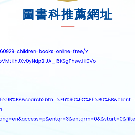
圖書科推薦網址
60929-children-books-online-free/?
tbVMtKhJXv0yNdpBIJA_l6KSgThswJK0Vo
9B%B8&search2btn=%E6%90%9C%E5%B0%8B&client=rev
h-
ang=en&access=p&entqr=3&entqrm=0&&start=0&filt