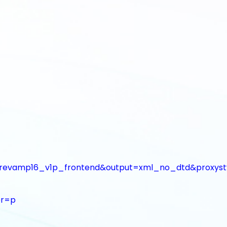
amp16_v1p_frontend&output=xml_no_dtd&proxystyl
er=p