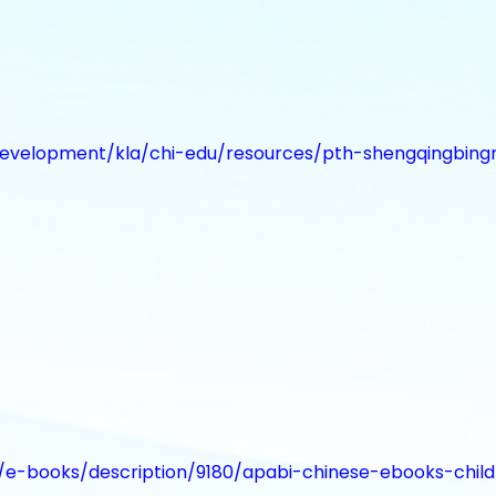
development/kla/chi-edu/resources/pth-shengqingbin
/e-books/description/9180/apabi-chinese-ebooks-child