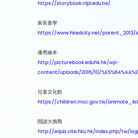
https://storybook.nlpi.edu.tw/
家長童學
https://www.hkedcity.net/parent_2013/e
優秀繪本
http://picturebook.eduhk.hk/wp-
content/uploads/2016/10/%E5%84%A
兒童文化館
https://children.moc.gov.tw/animate_lis
閲讀大挑戰
http://equiz.cite.hku.hk/index.php/tw/log