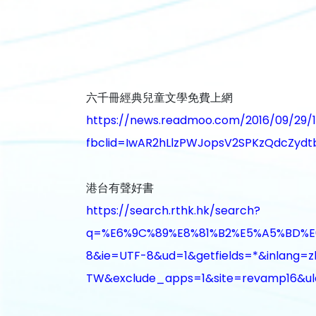
六千冊經典兒童文學免費上網
https://news.readmoo.com/2016/09/29/1
fbclid=IwAR2hLlzPWJopsV2SPKzQdcZyd
港台有聲好書
https://search.rthk.hk/search?
q=%E6%9C%89%E8%81%B2%E5%A5%BD%E6%
8&ie=UTF-8&ud=1&getfields=*&inlang=z
TW&exclude_apps=1&site=revamp16&ul