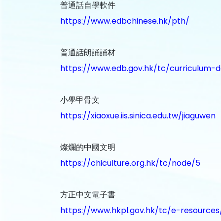
普通話自學軟件
https://www.edbchinese.hk/pth/
普通話朗誦誦材
https://www.edb.gov.hk/tc/curriculum-
小學甲骨文
https://xiaoxue.iis.sinica.edu.tw/jiaguwen
燦爛的中國文明
https://chiculture.org.hk/tc/node/5
方正中文電子書
https://www.hkpl.gov.hk/tc/e-resources