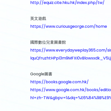
http://equiz.cite.hku.hk/index.php/tw/
英文遊戲
https://www.curiousgeorge.com/home
國際數位兒童圖書館
https://www.everydayweplay365.com/sing
lquQfruzhtHPpl3m9MFXI0vBlowxxdk_V5L
Google圖書
https://books.google.com.hk/
https://www.google.com.hk/books/
hl=zh-TW&gbpv=1&dq=%E6%84%9B%E9%