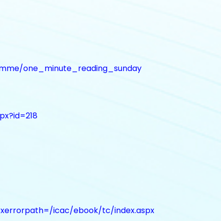
gramme/one_minute_reading_sunday
spx?id=218
pxerrorpath=/icac/ebook/tc/index.aspx