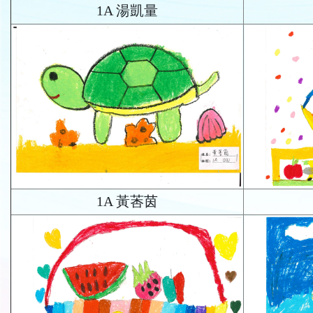
1A 湯凱量
1A 黃莕茵