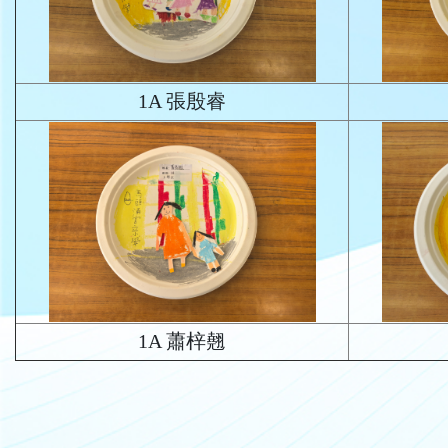
1A 張殷睿
1A 蕭梓翹