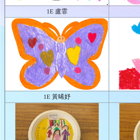
1E 盧霏
1E 黃晞妤