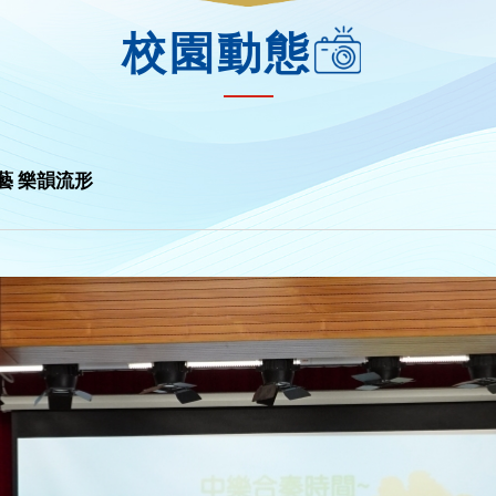
校園動態
六藝 樂韻流形