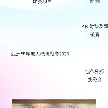
比賽項目
組別
AR 射擊及
礙賽
亞洲學界無人機挑戰賽2026
協作飛行
挑戰賽