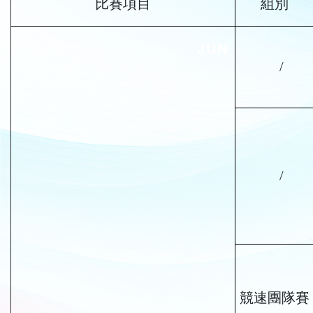
比賽項目
組別
/
/
競速團隊賽