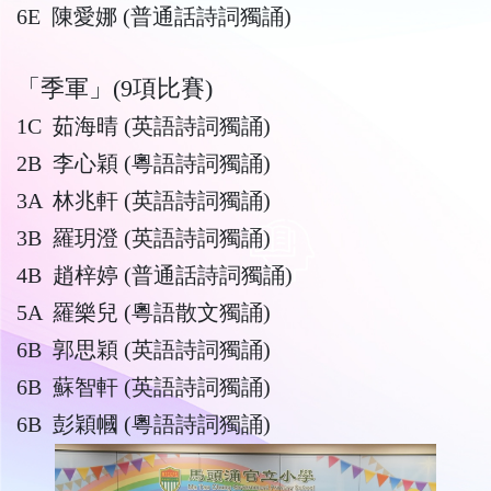
6E 陳愛娜 (普通話詩詞獨誦)
「季軍」(9項比賽)
1C 茹海晴 (英語詩詞獨誦)
2B 李心穎 (粵語詩詞獨誦)
3A 林兆軒 (英語詩詞獨誦)
3B 羅玥澄 (英語詩詞獨誦)
4B 趙梓婷 (普通話詩詞獨誦)
5A 羅樂兒 (粵語散文獨誦)
6B 郭思穎 (英語詩詞獨誦)
6B 蘇智軒 (英語詩詞獨誦)
6B 彭穎幗 (粵語詩詞獨誦)